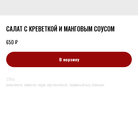
САЛАТ С КРЕВЕТКОЙ И МАНГОВЫМ СОУСОМ
₽
650
В корзину
210гр
микс салата, креветки, черри, соус манговый, творожный сыр, апельсин